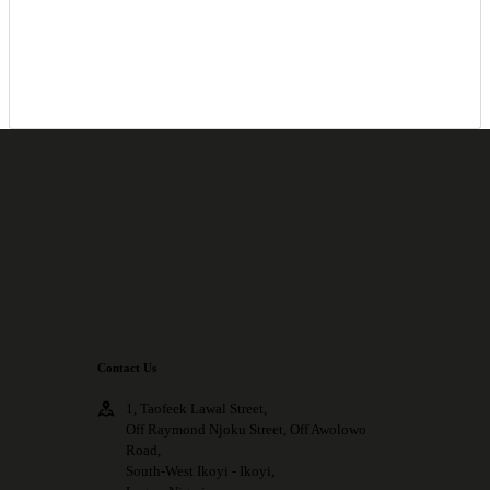
Contact Us
1, Taofeek Lawal Street,
Off Raymond Njoku Street, Off Awolowo
Road,
South-West Ikoyi - Ikoyi,