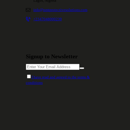
Lagos, Nigeria
info@nmtprotectivesolutions.com
+2347048000239
Signup to Newsletter
I have read and agreed to the terms &
conditions